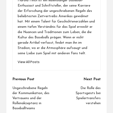
Harold Finch ist ein lebenslanger Baseball-
Enthusiast und Schriftsteller, der seine Karriere
der Erforschung der ungeschriebenen Regeln des
beliebtesten Zeitvertreibs Amerikas gewidmet
hat. Mit einem Talent für Geschichtenerzählen und
einem tiefen Verständnis für das Spiel erweckt er
die Nuancen und Traditionen zum Leben, die die
Kultur des Baseballs prägen. Wenn er nicht
gerade Artikel verfasst, findet man ihn im
Stadion, wo er die Atmosphäre aufsaugt und
seine Liebe zum Spiel mit anderen Fans teilt.
View All Posts
Post
Previous Post
Next Post
navigation
Ungeschriebene Regeln
Die Rolle des
der Kommunikation, des
Sportsgeists bei
Vertrauens und der
Spielertransfers
Rollenakzeptanz in
verstehen
Baseballteams