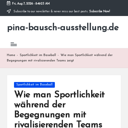
Fri, Aug 7, 2026
-
8:49:24 AM
Subscribe to our newsletter & never miss our best posts.
Subscribe Now!
Skip
to
pina-bausch-ausstellung.de
content
Home
-
Sportlichkeit im Baseball
-
Wie man Sportlichkeit während der
Begegnungen mit rivalisierenden Teams zeigt
Posted
Sportlichkeit im Baseball
in
Wie man Sportlichkeit
während der
Begegnungen mit
rivalisierenden Teams