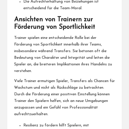
Die Aufrechterhaltung von Beziehungen ist
entscheidend für die Team-Moral.
Ansichten von Trainern zur
Förderung von Sportlichkeit
Trainer spielen eine entscheidende Rolle bei der
Förderung von Sportlichkeit innerhalb ihrer Teams,
insbesondere während Transfers. Sie betonen oft die
Bedeutung von Charakter und Integrität und leiten die
Spieler an, die breiteren Implikationen ihres Handelns zu
verstehen.
Viele Trainer ermutigen Spieler, Transfers als Chancen für
Wachstum und nicht als Rückschläge zu betrachten.
Durch die Förderung einer positiven Einstellung können
Trainer den Spielern helfen, sich an neue Umgebungen
anzupassen und ein Gefühl von Professionalität
aufrechtzuerhalten.
Resilienz zu fördern hilft Spielern, mit