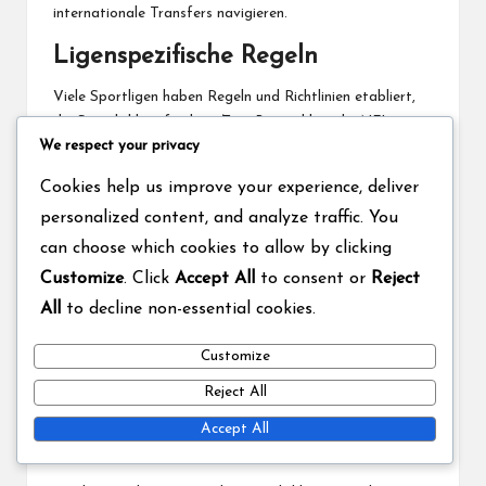
internationale Transfers navigieren.
Ligenspezifische Regeln
Viele Sportligen haben Regeln und Richtlinien etabliert,
die Sportlichkeit fördern. Zum Beispiel hat die NFL einen
We respect your privacy
strengen Verhaltenskodex, der unsportliches Verhalten
bestraft und die Bedeutung von Respekt auf dem Feld
Cookies help us improve your experience, deliver
betont. Solche Vorschriften verhindern nicht nur
personalized content, and analyze traffic. You
negatives Verhalten, sondern ermutigen die Spieler auch,
die Werte der Sportlichkeit aufrechtzuerhalten.
can choose which cookies to allow by clicking
Customize
. Click
Accept All
to consent or
Reject
Diese ligenspezifischen Regeln können die
All
to decline non-essential cookies.
Spielertransfers beeinflussen, da Teams eher geneigt
sind, Spieler zu erwerben, die sich an diese Standards
Customize
halten. Ein Spieler mit einer Vorgeschichte von Strafen
wegen unsportlichen Verhaltens könnte als Haftung
Reject All
angesehen werden, was seinen Handelswert beeinflusst.
Accept All
Historischer Kontext