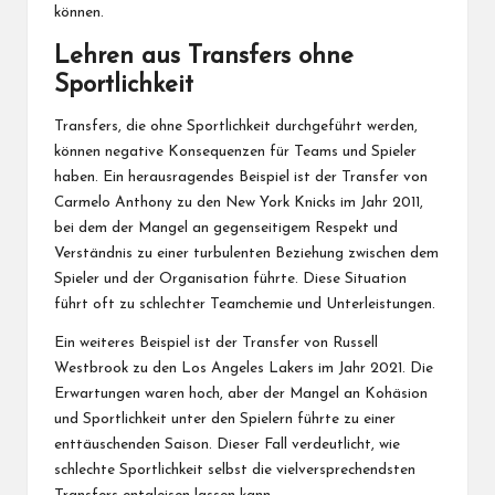
können.
Lehren aus Transfers ohne
Sportlichkeit
Transfers, die ohne Sportlichkeit durchgeführt werden,
können negative Konsequenzen für Teams und Spieler
haben. Ein herausragendes Beispiel ist der Transfer von
Carmelo Anthony zu den New York Knicks im Jahr 2011,
bei dem der Mangel an gegenseitigem Respekt und
Verständnis zu einer turbulenten Beziehung zwischen dem
Spieler und der Organisation führte. Diese Situation
führt oft zu schlechter Teamchemie und Unterleistungen.
Ein weiteres Beispiel ist der Transfer von Russell
Westbrook zu den Los Angeles Lakers im Jahr 2021. Die
Erwartungen waren hoch, aber der Mangel an Kohäsion
und Sportlichkeit unter den Spielern führte zu einer
enttäuschenden Saison. Dieser Fall verdeutlicht, wie
schlechte Sportlichkeit selbst die vielversprechendsten