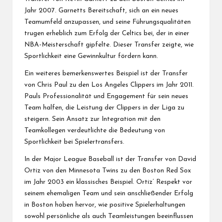
Jahr 2007. Garnetts Bereitschaft, sich an ein neues
Teamumfeld anzupassen, und seine Führungsqualitäten
trugen erheblich zum Erfolg der Celtics bei, der in einer
NBA-Meisterschaft gipfelte. Dieser Transfer zeigte, wie
Sportlichkeit eine Gewinnkultur fördern kann.
Ein weiteres bemerkenswertes Beispiel ist der Transfer
von Chris Paul zu den Los Angeles Clippers im Jahr 2011.
Pauls Professionalität und Engagement für sein neues
Team halfen, die Leistung der Clippers in der Liga zu
steigern. Sein Ansatz zur Integration mit den
Teamkollegen verdeutlichte die Bedeutung von
Sportlichkeit bei Spielertransfers.
In der Major League Baseball ist der Transfer von David
Ortiz von den Minnesota Twins zu den Boston Red Sox
im Jahr 2003 ein klassisches Beispiel. Ortiz’ Respekt vor
seinem ehemaligen Team und sein anschließender Erfolg
in Boston hoben hervor, wie positive Spielerhaltungen
sowohl persönliche als auch Teamleistungen beeinflussen