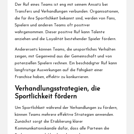
Der Ruf eines Teams ist eng mit seinem Ansatz bei
Transfers und Verhandlungen verbunden. Organisationen,
die für ihre Sportlichkeit bekannt sind, werden von Fans,
Spielern und anderen Teams oft positiver
wahrgenommen. Dieser positive Ruf kann Talente
anziehen und die Loyalität bestehender Spieler fördern.
Andererseits können Teams, die unsportliches Verhalten
zeigen, mit Gegenwind aus der Gemeinschaft und von
potenziellen Spielern rechnen. Ein beschädigter Ruf kann
langfristige Auswirkungen
auf die
Fähigkeit einer
Franchise haben, effektiv zu konkurrieren.
Verhandlungsstrategien, die
Sportlichkeit fördern
Um Sportlichkeit während der Verhandlungen zu fördern,
können Teams mehrere effektive Strategien anwenden.
Zunächst sorgt die Etablierung klarer
Kommunikationskanäle dafür, dass alle Parteien die