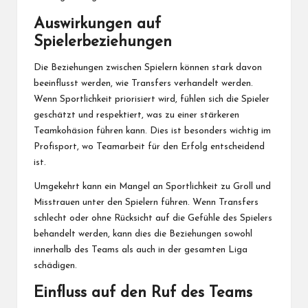
Auswirkungen auf
Spielerbeziehungen
Die Beziehungen zwischen Spielern können stark davon
beeinflusst werden, wie Transfers verhandelt werden.
Wenn Sportlichkeit priorisiert wird, fühlen sich die Spieler
geschätzt und respektiert, was zu einer stärkeren
Teamkohäsion führen kann. Dies ist besonders wichtig im
Profisport, wo Teamarbeit für den Erfolg entscheidend
ist.
Umgekehrt kann ein Mangel an Sportlichkeit zu Groll und
Misstrauen unter den Spielern führen. Wenn Transfers
schlecht oder ohne Rücksicht auf die Gefühle des Spielers
behandelt werden, kann dies die Beziehungen sowohl
innerhalb des Teams als auch in der gesamten Liga
schädigen.
Einfluss auf den Ruf des Teams