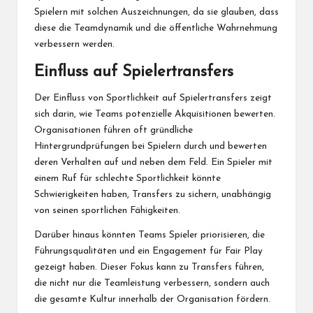
Spielern mit solchen Auszeichnungen, da sie glauben, dass
diese die Teamdynamik und die öffentliche Wahrnehmung
verbessern werden.
Einfluss auf Spielertransfers
Der Einfluss von Sportlichkeit auf Spielertransfers zeigt
sich darin, wie Teams potenzielle Akquisitionen bewerten.
Organisationen führen oft gründliche
Hintergrundprüfungen bei Spielern durch und bewerten
deren Verhalten auf und neben dem Feld. Ein Spieler mit
einem Ruf für schlechte Sportlichkeit könnte
Schwierigkeiten haben, Transfers zu sichern, unabhängig
von seinen sportlichen Fähigkeiten.
Darüber hinaus könnten Teams Spieler priorisieren, die
Führungsqualitäten und ein Engagement für Fair Play
gezeigt haben. Dieser Fokus kann zu Transfers führen,
die nicht nur die Teamleistung verbessern, sondern auch
die gesamte Kultur innerhalb der Organisation fördern.