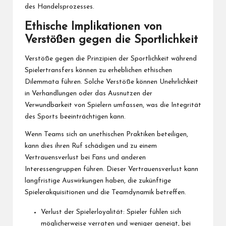
des Handelsprozesses.
Ethische Implikationen von
Verstößen gegen die Sportlichkeit
Verstöße gegen die Prinzipien der Sportlichkeit während
Spielertransfers können zu erheblichen ethischen
Dilemmata führen. Solche Verstöße können Unehrlichkeit
in Verhandlungen oder das Ausnutzen der
Verwundbarkeit von Spielern umfassen, was die Integrität
des Sports beeinträchtigen kann.
Wenn Teams sich an unethischen Praktiken beteiligen,
kann dies ihren Ruf schädigen und zu einem
Vertrauensverlust bei Fans und anderen
Interessengruppen führen. Dieser Vertrauensverlust kann
langfristige Auswirkungen haben, die zukünftige
Spielerakquisitionen und die Teamdynamik betreffen.
Verlust der Spielerloyalität: Spieler fühlen sich
möglicherweise verraten und weniger geneigt, bei