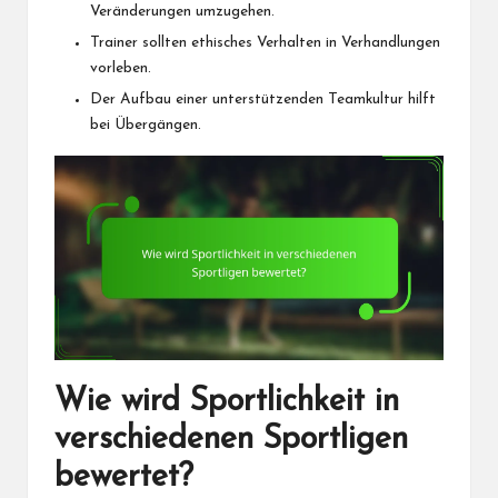
Veränderungen umzugehen.
Trainer sollten ethisches Verhalten in Verhandlungen
vorleben.
Der Aufbau einer unterstützenden Teamkultur hilft
bei Übergängen.
Wie wird Sportlichkeit in
verschiedenen Sportligen
bewertet?