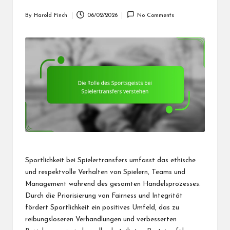
By
Harold Finch
06/02/2026
No Comments
Posted
by
Sportlichkeit bei Spielertransfers umfasst das ethische
und respektvolle Verhalten von Spielern, Teams und
Management während des gesamten Handelsprozesses.
Durch die Priorisierung von Fairness und Integrität
fördert Sportlichkeit ein positives Umfeld, das zu
reibungsloseren Verhandlungen und verbesserten