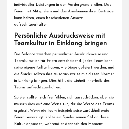
individueller Leistungen
in den
Vordergrund stellen. Das
Feiern mit Mitspielern und das Anerkennen ihrer Beiträge
kann helfen, einen bescheidenen Ansatz
aufrechtzuerhalten.
Persönliche Ausdrucksweise mit
Teamkultur in Einklang bringen
Die Balance zwischen persönlicher Ausdrucksweise und
Teamkultur ist für Feiern entscheidend. Jedes Team kann
seine eigene Kultur haben, wie Siege gefeiert werden, und
die Spieler sollten ihre Ausdrucksweise mit diesen Normen
in Einklang bringen. Dies hilft, die Einheit innerhalb des
Teams aufrechtzuerhalten.
Spieler sollten sich frei fühlen, sich auszudrücken, aber sie
müssen dies auf eine Weise tun, die die Werte des Teams
ergänzt. Wenn ein Team beispielsweise zurückhaltende
Feiern bevorzugt, sollte ein Spieler seinen Stil an diese
Kultur anpassen, während er dennoch den Moment