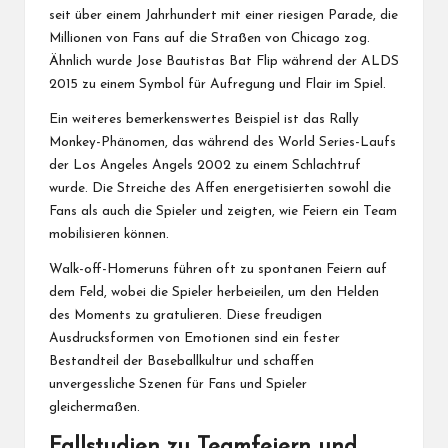
seit über einem Jahrhundert mit einer riesigen Parade, die
Millionen von Fans
auf die
Straßen von Chicago zog.
Ähnlich wurde Jose Bautistas Bat Flip während der ALDS
2015 zu einem Symbol für Aufregung und Flair im Spiel.
Ein weiteres bemerkenswertes Beispiel ist das Rally
Monkey-Phänomen, das während des World Series-Laufs
der Los Angeles Angels 2002 zu einem Schlachtruf
wurde. Die Streiche des Affen energetisierten sowohl die
Fans als auch die Spieler und zeigten, wie Feiern ein Team
mobilisieren können.
Walk-off-Homeruns führen oft zu spontanen Feiern auf
dem Feld, wobei die Spieler herbeieilen, um den Helden
des Moments
zu gratulieren
. Diese freudigen
Ausdrucksformen von Emotionen sind ein fester
Bestandteil der Baseballkultur und schaffen
unvergessliche Szenen für Fans und Spieler
gleichermaßen.
Fallstudien zu Teamfeiern und