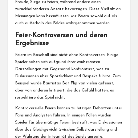
Freude, Siege zu feiern, während andere einen
zurückhaltenderen Ansatz bevorzugen. Diese Vielfalt an
Meinungen kann beeinflussen, wie Feiern sowohl auf als
auch außerhalb des Feldes wahrgenommen werden.
Feier-Kontroversen und deren
Ergebnisse
Feiern im Baseball sind nicht ohne Kontroversen. Einige
Spieler sahen sich aufgrund ihrer exuberanten
Darstellungen mit Gegenwind konfrontiert, was zu
Diskussionen über Sportlichkeit und Respekt führte. Zum
Beispiel wurde Bautistas Bat Flip von vielen gefeiert,
aber von anderen kritisiert, die das Gefühl hatten, es
respektiere das Spiel nicht.
Kontroversielle Feiern können zu hitzigen Debatten unter
Fans und Analysten führen. In einigen Fällen wurden
Spieler für übermäßige Feiern bestraft, was Diskussionen
über das Gleichgewicht zwischen Selbstdarstellung und
der Wahrung der Integrität des Spiels anregte.