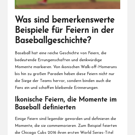
Was sind bemerkenswerte
Beispiele für Feiern in der
Baseballgeschichte?
Baseball hat eine reiche Geschichte von Feiern, die
bedeutende Errungenschaften und denkwürdige
Momente markieren. Von ikonischen Walk-off-Homeruns
bis hin zu großen Paraden heben diese Feiern nicht nur
die Siege der Teams hervor, sondern binden auch die
Fans ein und schaffen bleibende Erinnerungen.
Ikonische Feiern, die Momente im
Baseball definierten
Einige Feiern sind legendär geworden und definieren die
Momente, die sie commemorieren. Zum Beispiel feierten
die Chicago Cubs 2016 ihren ersten World Series-Titel