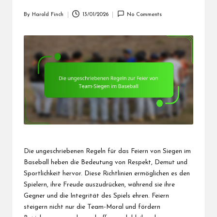
By
Harold Finch
13/01/2026
No Comments
Posted
by
Die ungeschriebenen Regeln
für das Feiern von Siegen
im
Baseball
heben die Bedeutung von Respekt, Demut und
Sportlichkeit hervor. Diese Richtlinien ermöglichen es den
Spielern, ihre Freude auszudrücken, während sie ihre
Gegner und die Integrität des Spiels ehren. Feiern
steigern nicht nur die Team-Moral und fördern