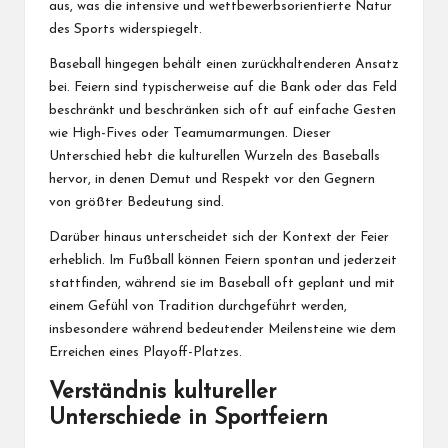
aus, was die intensive und wettbewerbsorientierte Natur
des Sports widerspiegelt.
Baseball hingegen behält einen zurückhaltenderen Ansatz
bei. Feiern sind typischerweise
auf die
Bank oder das Feld
beschränkt und beschränken sich oft auf einfache Gesten
wie High-Fives oder Teamumarmungen. Dieser
Unterschied hebt die kulturellen Wurzeln des Baseballs
hervor, in denen Demut und Respekt vor den Gegnern
von größter Bedeutung sind.
Darüber hinaus unterscheidet sich der Kontext der Feier
erheblich. Im Fußball können Feiern spontan und jederzeit
stattfinden, während sie im Baseball oft geplant und mit
einem Gefühl von Tradition durchgeführt werden,
insbesondere während bedeutender Meilensteine wie dem
Erreichen eines Playoff-Platzes.
Verständnis kultureller
Unterschiede in Sportfeiern