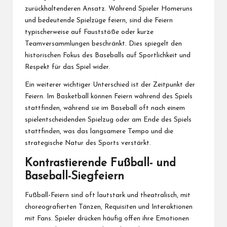
zurückhaltenderen Ansatz. Während Spieler Homeruns
und bedeutende Spielzüge feiern, sind die Feiern
typischerweise auf Fauststöße oder kurze
Teamversammlungen beschränkt. Dies spiegelt den
historischen Fokus des Baseballs auf Sportlichkeit und
Respekt für das Spiel wider.
Ein weiterer wichtiger Unterschied ist der Zeitpunkt der
Feiern. Im Basketball können Feiern während des Spiels
stattfinden, während sie im Baseball oft nach einem
spielentscheidenden Spielzug oder am Ende des Spiels
stattfinden, was das langsamere Tempo und die
strategische Natur des Sports verstärkt.
Kontrastierende Fußball- und
Baseball-Siegfeiern
Fußball-Feiern sind oft lautstark und theatralisch, mit
choreografierten Tänzen, Requisiten und Interaktionen
mit Fans. Spieler drücken häufig offen ihre Emotionen