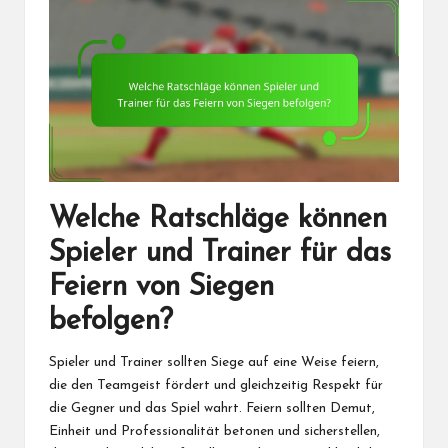
Welche Ratschläge können
Spieler und Trainer für das
Feiern von Siegen
befolgen?
Spieler und Trainer sollten Siege auf eine Weise feiern,
die den Teamgeist fördert und gleichzeitig Respekt für
die Gegner und das Spiel wahrt. Feiern sollten Demut,
Einheit und Professionalität betonen und sicherstellen,