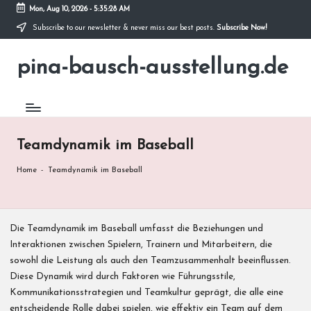
Mon, Aug 10, 2026
-
5:35:29 AM
Subscribe to our newsletter & never miss our best posts.
Subscribe Now!
Skip
to
pina-bausch-ausstellung.de
content
Teamdynamik im Baseball
Home
-
Teamdynamik im Baseball
Die Teamdynamik im Baseball umfasst die Beziehungen und
Interaktionen zwischen Spielern, Trainern und Mitarbeitern, die
sowohl die Leistung als auch den Teamzusammenhalt beeinflussen.
Diese Dynamik wird durch Faktoren wie Führungsstile,
Kommunikationsstrategien und Teamkultur geprägt, die alle eine
entscheidende Rolle dabei spielen, wie effektiv ein Team auf dem