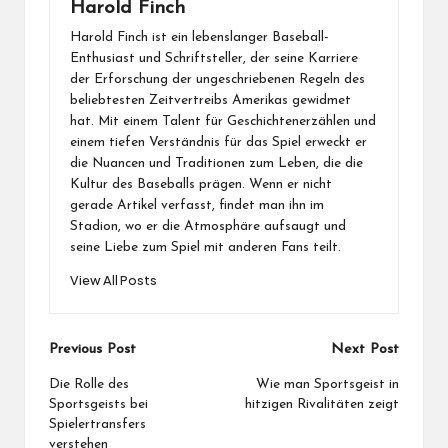
Harold Finch
Harold Finch ist ein lebenslanger Baseball-
Enthusiast und Schriftsteller, der seine Karriere
der Erforschung der ungeschriebenen Regeln des
beliebtesten Zeitvertreibs Amerikas gewidmet
hat. Mit einem Talent für Geschichtenerzählen und
einem tiefen Verständnis für das Spiel erweckt er
die Nuancen und Traditionen zum Leben, die die
Kultur des Baseballs prägen. Wenn er nicht
gerade Artikel verfasst, findet man ihn im
Stadion, wo er die Atmosphäre aufsaugt und
seine Liebe zum Spiel mit anderen Fans teilt.
View All Posts
Post
Previous Post
Next Post
navigation
Die Rolle des
Wie man Sportsgeist in
Sportsgeists bei
hitzigen Rivalitäten zeigt
Spielertransfers
verstehen