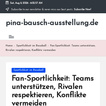
Sat, Aug 8, 2026
-
6:02:58 AM
Subscribe to our newsletter & never miss our best posts.
Subscribe Now!
Skip
to
pina-bausch-ausstellung.de
content
Home
-
Sportlichkeit im Baseball
-
Fan-Sportlichkeit: Teams unterstützen,
Rivalen respektieren, Konflikte vermeiden
Posted
Sportlichkeit im Baseball
in
Fan-Sportlichkeit: Teams
unterstützen, Rivalen
respektieren, Konflikte
vermeiden