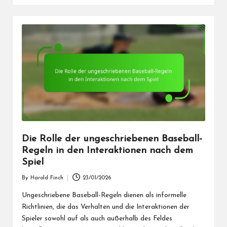
Die Rolle der ungeschriebenen Baseball-
Regeln in den Interaktionen nach dem
Spiel
By
Harold Finch
23/01/2026
Posted
by
Ungeschriebene Baseball-Regeln dienen als informelle
Richtlinien, die das Verhalten und die Interaktionen der
Spieler sowohl auf als auch außerhalb des Feldes