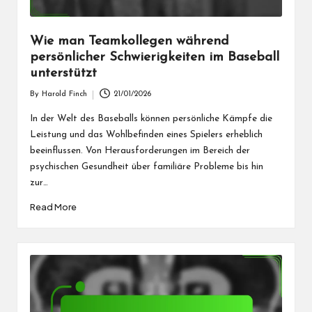
Wie man Teamkollegen während
persönlicher Schwierigkeiten im Baseball
unterstützt
By
Harold Finch
21/01/2026
Posted
by
In der Welt des Baseballs können persönliche Kämpfe die
Leistung und das Wohlbefinden eines Spielers erheblich
beeinflussen. Von Herausforderungen im Bereich der
psychischen Gesundheit über familiäre Probleme bis hin
zur…
Read More