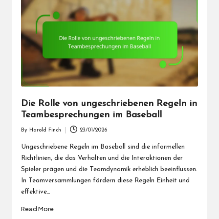
Die Rolle von ungeschriebenen Regeln in
Teambesprechungen im Baseball
By
Harold Finch
23/01/2026
Posted
by
Ungeschriebene Regeln im Baseball sind die informellen
Richtlinien, die das Verhalten und die Interaktionen der
Spieler prägen und die Teamdynamik erheblich beeinflussen.
In Teamversammlungen fördern diese Regeln Einheit und
effektive…
Read More