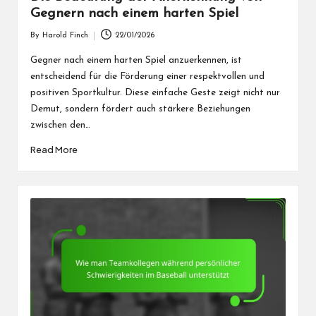
Gegnern nach einem harten Spiel
By
Harold Finch
22/01/2026
Posted
by
Gegner nach einem harten Spiel anzuerkennen, ist
entscheidend für die Förderung einer respektvollen und
positiven Sportkultur. Diese einfache Geste zeigt nicht nur
Demut, sondern fördert auch stärkere Beziehungen
zwischen den…
Read More