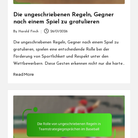
Die ungeschriebenen Regeln, Gegner
nach einem Spiel zu gratulieren
By
Harold Finch
26/01/2026
Posted
by
Die ungeschriebenen Regeln, Gegner nach einem Spiel zu
gratulieren, spielen eine entscheidende Rolle bei der
Förderung von Sportlichkeit und Respekt unter den
Wettbewerbern. Diese Gesten erkennen nicht nur die harte…
Read More