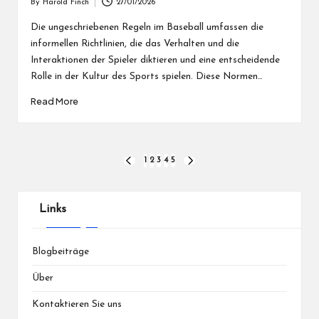
By
Harold Finch
27/01/2026
Posted
by
Die ungeschriebenen Regeln im Baseball umfassen die
informellen Richtlinien, die das Verhalten und die
Interaktionen der Spieler diktieren und eine entscheidende
Rolle in der Kultur des Sports spielen. Diese Normen…
Read More
Posts
1
2
3
4
5
PREVIOUS
NEXT
PAGE
PAGE
pagination
Links
Blogbeiträge
Über
Kontaktieren Sie uns